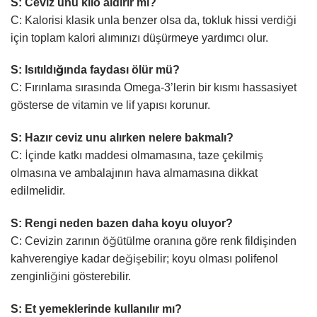
S: Ceviz unu kilo aldırır mı?
C: Kalorisi klasik unla benzer olsa da, tokluk hissi verdiği
için toplam kalori alımınızı düşürmeye yardımcı olur.
S: Isıtıldığında faydası ölür mü?
C: Fırınlama sırasında Omega-3’lerin bir kısmı hassasiyet
gösterse de vitamin ve lif yapısı korunur.
S: Hazır ceviz unu alırken nelere bakmalı?
C: İçinde katkı maddesi olmamasına, taze çekilmiş
olmasına ve ambalajının hava almamasına dikkat
edilmelidir.
S: Rengi neden bazen daha koyu oluyor?
C: Cevizin zarının öğütülme oranına göre renk fildişinden
kahverengiye kadar değişebilir; koyu olması polifenol
zenginliğini gösterebilir.
S: Et yemeklerinde kullanılır mı?