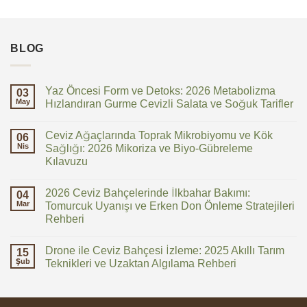
BLOG
Yaz Öncesi Form ve Detoks: 2026 Metabolizma
03
May
Hızlandıran Gurme Cevizli Salata ve Soğuk Tarifler
Yorum
yok
Ceviz Ağaçlarında Toprak Mikrobiyomu ve Kök
Yaz
06
Öncesi
Nis
Sağlığı: 2026 Mikoriza ve Biyo-Gübreleme
Form
Kılavuzu
ve
Detoks:
Yorum
2026
yok
Metabolizma
2026 Ceviz Bahçelerinde İlkbahar Bakımı:
Ceviz
04
Hızlandıran
Ağaçlarında
Mar
Tomurcuk Uyanışı ve Erken Don Önleme Stratejileri
Gurme
Toprak
Cevizli
Rehberi
Mikrobiyomu
Salata
ve
ve
Yorum
Kök
Soğuk
yok
Sağlığı:
Drone ile Ceviz Bahçesi İzleme: 2025 Akıllı Tarım
2026
15
Tarifler
2026
Ceviz
Şub
Teknikleri ve Uzaktan Algılama Rehberi
Mikoriza
Bahçelerinde
ve
İlkbahar
Yorum
Biyo-
Bakımı:
yok
Gübreleme
Tomurcuk
Drone
Kılavuzu
Uyanışı
ile