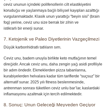
ceviz ununun içindeki polifenollerin cilt elastikiyetini
koruduğu ve yaşlanmaya bağlı bilişsel kayıpları azalttığı
vurgulanmaktadır. Klasik unun yarattığı “beyin sisi” (brain
fog) yerine, ceviz unu size berrak bir zihin ve
istikrarlı bir enerji sunar.
7. Ketojenik ve Paleo Diyetlerinin Vazgeçilmezi
Düşük karbonhidratlı tatlıların sırrı.
Ceviz unu, badem unuyla birlikte keto mutfağının temel
direğidir. Ancak ceviz unu, daha zengin yağ asidi profiliyle
bir adım öndedir. Ekmeklerden pizza tabanlarına,
kurabiyelerden helvalara kadar tüm tariflerde “suçsuz” bir
alternatif sunar. 2025 yılı fitness beslenmesinde,
antrenman sonrası tüketilen ceviz unlu bar’lar, kaslardaki
inflamasyonu azaltmak için tercih edilmektedir.
8. Sonuç: Unun Geleceği Meyveden Geçiyor