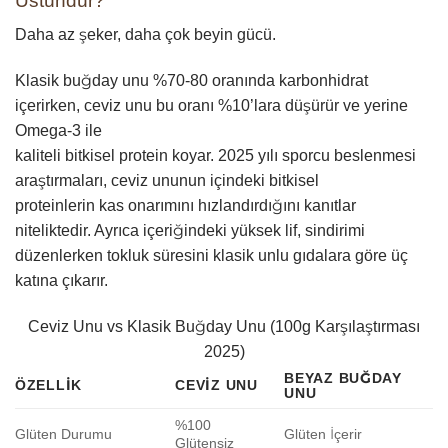
Üstündür?
Daha az şeker, daha çok beyin gücü.
Klasik buğday unu %70-80 oranında karbonhidrat
içerirken, ceviz unu bu oranı %10’lara düşürür ve yerine
Omega-3 ile
kaliteli bitkisel protein koyar. 2025 yılı sporcu beslenmesi
araştırmaları, ceviz ununun içindeki bitkisel
proteinlerin kas onarımını hızlandırdığını kanıtlar
niteliktedir. Ayrıca içeriğindeki yüksek lif, sindirimi
düzenlerken tokluk süresini klasik unlu gıdalara göre üç
katına çıkarır.
Ceviz Unu vs Klasik Buğday Unu (100g Karşılaştırması
2025)
BEYAZ BUĞDAY
ÖZELLIK
CEVIZ UNU
UNU
%100
Glüten Durumu
Glüten İçerir
Glütensiz