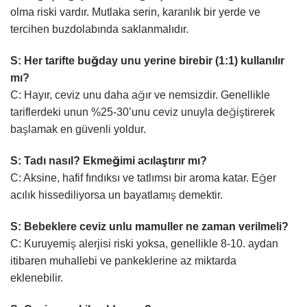
olma riski vardır. Mutlaka serin, karanlık bir yerde ve
tercihen buzdolabında saklanmalıdır.
S: Her tarifte buğday unu yerine birebir (1:1) kullanılır
mı?
C: Hayır, ceviz unu daha ağır ve nemsizdir. Genellikle
tariflerdeki unun %25-30’unu ceviz unuyla değiştirerek
başlamak en güvenli yoldur.
S: Tadı nasıl? Ekmeğimi acılaştırır mı?
C: Aksine, hafif fındıksı ve tatlımsı bir aroma katar. Eğer
acılık hissediliyorsa un bayatlamış demektir.
S: Bebeklere ceviz unlu mamuller ne zaman verilmeli?
C: Kuruyemiş alerjisi riski yoksa, genellikle 8-10. aydan
itibaren muhallebi ve pankeklerine az miktarda
eklenebilir.