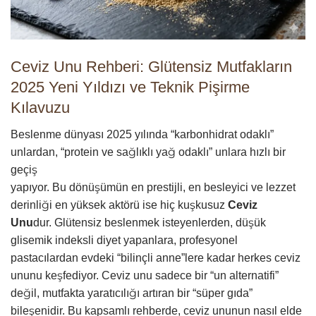
Ceviz Unu Rehberi: Glütensiz Mutfakların
2025 Yeni Yıldızı ve Teknik Pişirme
Kılavuzu
Beslenme dünyası 2025 yılında “karbonhidrat odaklı”
unlardan, “protein ve sağlıklı yağ odaklı” unlara hızlı bir
geçiş
yapıyor. Bu dönüşümün en prestijli, en besleyici ve lezzet
derinliği en yüksek aktörü ise hiç kuşkusuz
Ceviz
Unu
dur. Glütensiz beslenmek isteyenlerden, düşük
glisemik indeksli diyet yapanlara, profesyonel
pastacılardan evdeki “bilinçli anne”lere kadar herkes ceviz
ununu keşfediyor. Ceviz unu sadece bir “un alternatifi”
değil, mutfakta yaratıcılığı artıran bir “süper gıda”
bileşenidir. Bu kapsamlı rehberde, ceviz ununun nasıl elde