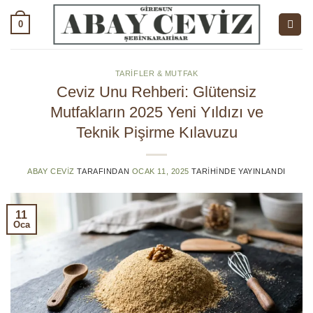
İçeriğe
0
atla
TARIFLER & MUTFAK
Ceviz Unu Rehberi: Glütensiz
Mutfakların 2025 Yeni Yıldızı ve
Teknik Pişirme Kılavuzu
ABAY CEVIZ
TARAFINDAN
OCAK 11, 2025
TARIHINDE YAYINLANDI
11
Oca