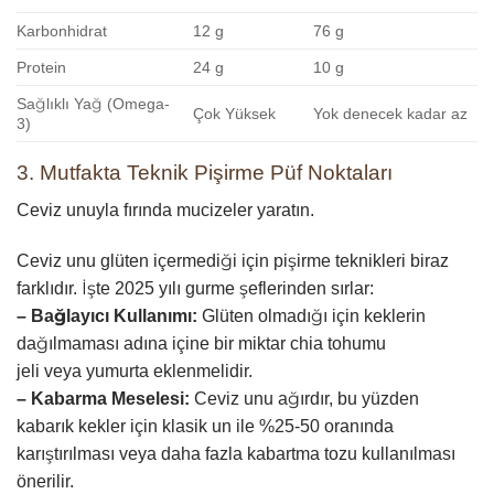
Karbonhidrat
12 g
76 g
Protein
24 g
10 g
Sağlıklı Yağ (Omega-
Çok Yüksek
Yok denecek kadar az
3)
3. Mutfakta Teknik Pişirme Püf Noktaları
Ceviz unuyla fırında mucizeler yaratın.
Ceviz unu glüten içermediği için pişirme teknikleri biraz
farklıdır. İşte 2025 yılı gurme şeflerinden sırlar:
– Bağlayıcı Kullanımı:
Glüten olmadığı için keklerin
dağılmaması adına içine bir miktar chia tohumu
jeli veya yumurta eklenmelidir.
– Kabarma Meselesi:
Ceviz unu ağırdır, bu yüzden
kabarık kekler için klasik un ile %25-50 oranında
karıştırılması veya daha fazla kabartma tozu kullanılması
önerilir.