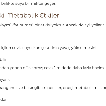
birlikte suya bir miktar geçer.
i Metabolik Etkileri
cı” (fat burner) bir etkisi yoktur. Ancak dolaylı yollarla
içilen ceviz suyu, kan şekerinin yavaş yükselmesini
ilir.
dan yenen o “ıslanmış ceviz”, midede daha fazla hacim
yarır.
anganez ve bakır gibi mineraller, enerji metabolizmasın
ler.