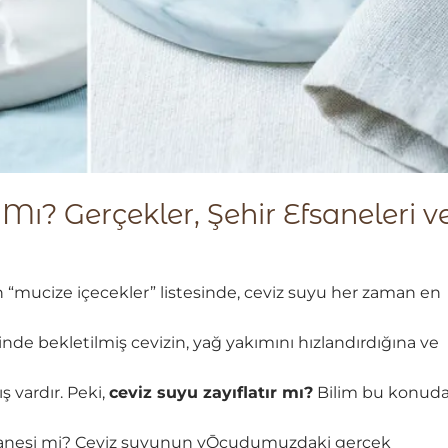
 Mı? Gerçekler, Şehir Efsaneleri v
mucize içecekler” listesinde, ceviz suyu her zaman en
inde bekletilmiş cevizin, yağ yakımını hızlandırdığına ve
ş vardır. Peki,
ceviz suyu zayıflatır mı?
Bilim bu konud
efsanesi mi? Ceviz suyunun vǬcudumuzdaki gerçek