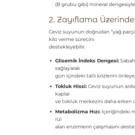
(B grubu gibi) mineral dengesiyle 
2. Zayıflama Üzerindek
Ceviz suyunun doğrudan “yağ parçalayı
kilo verme sürecini
destekleyebilir.
Glisemik İndeks Dengesi:
Sabah 
sağlayarak
gün içindeki tatlı krizlerini önleyeb
Tokluk Hissi:
Ceviz suyunun ardın
kaplar
ve tokluk merkezini daha erken u
Metabolizma Hızı:
İçeriğindeki m
rül
alan enzimlerin çalışmasını destek