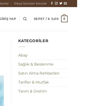
azılar
Sıkça Sorulan Sorular
0
GIRIŞ YAP
SEPET /
₺
0,00
KATEGORILER
Abay
Sağlık & Beslenme
Satın Alma Rehberleri
Tarifler & Mutfak
Tarım & Üretim