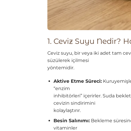
1. Ceviz Suyu Nedir? H
Ceviz suyu, bir veya iki adet tam c
süzülerek içilmesi
yöntemidir.
Aktive Etme Süreci:
Kuruyemişler
“enzim
inhibitörleri” içerirler. Suda be
cevizin sindirimini
kolaylaştırır.
Besin Salınımı:
Bekleme süresince
vitaminler