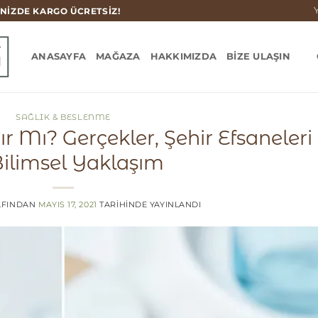
Y
INIZDE KARGO ÜCRETSIZ!
ANASAYFA
MAĞAZA
HAKKIMIZDA
BIZE ULAŞIN
SAĞLIK & BESLENME
ır Mı? Gerçekler, Şehir Efsaneleri
Bilimsel Yaklaşım
FINDAN
MAYIS 17, 2021
TARIHINDE YAYINLANDI