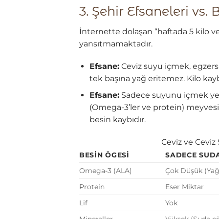
3. Şehir Efsaneleri vs.
İnternette dolaşan “haftada 5 kilo ve
yansıtmamaktadır.
Efsane:
Ceviz suyu içmek, egzers
tek başına yağ eritemez. Kilo kay
Efsane:
Sadece suyunu içmek yet
(Omega-3’ler ve protein) meyvesin
besin kaybıdır.
Ceviz ve Ceviz
BESIN ÖGESI
SADECE SUDA
Omega-3 (ALA)
Çok Düşük (Yağ
Protein
Eser Miktar
Lif
Yok