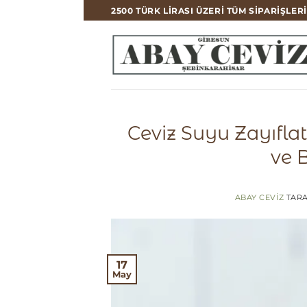
İçeriğe
2500 TÜRK LIRASI ÜZERI TÜM SIPARIŞLER
atla
Ceviz Suyu Zayıflat
ve 
ABAY CEVIZ
TARA
17
May