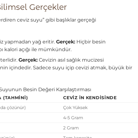
 Bilimsel Gerçekler
rdiren ceviz suyu” gibi başlıklar gerçeği
iz yapmadan yağ eritir.
Gerçek:
Hiçbir besin
bı kalori açığı ile mümkündür.
erlidir.
Gerçek:
Cevizin asıl sağlık mucizesi
in içindedir. Sadece suyu içip cevizi atmak, büyük bir
 Suyunun Besin Değeri Karşılaştırması
 (TAHMINI)
CEVIZ İN KENDISINDE
da çözünür)
Çok Yüksek
4-5 Gram
2 Gram